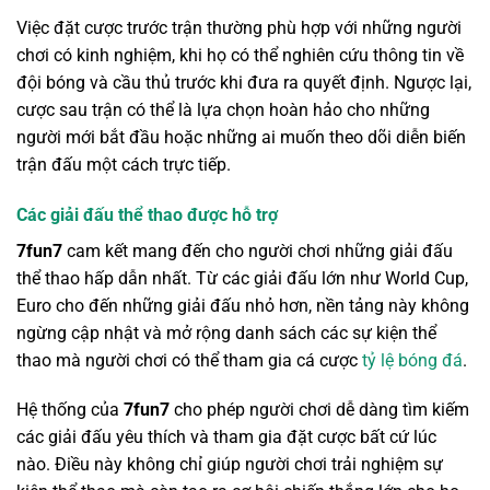
Việc đặt cược trước trận thường phù hợp với những người
chơi có kinh nghiệm, khi họ có thể nghiên cứu thông tin về
đội bóng và cầu thủ trước khi đưa ra quyết định. Ngược lại,
cược sau trận có thể là lựa chọn hoàn hảo cho những
người mới bắt đầu hoặc những ai muốn theo dõi diễn biến
trận đấu một cách trực tiếp.
Các giải đấu thể thao được hỗ trợ
7fun7
cam kết mang đến cho người chơi những giải đấu
thể thao hấp dẫn nhất. Từ các giải đấu lớn như World Cup,
Euro cho đến những giải đấu nhỏ hơn, nền tảng này không
ngừng cập nhật và mở rộng danh sách các sự kiện thể
thao mà người chơi có thể tham gia cá cược
tỷ lệ bóng đá
.
Hệ thống của
7fun7
cho phép người chơi dễ dàng tìm kiếm
các giải đấu yêu thích và tham gia đặt cược bất cứ lúc
nào. Điều này không chỉ giúp người chơi trải nghiệm sự