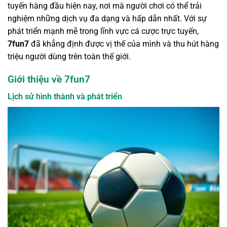
tuyến hàng đầu hiện nay, nơi mà người chơi có thể trải
nghiệm những dịch vụ đa dạng và hấp dẫn nhất. Với sự
phát triển mạnh mẽ trong lĩnh vực cá cược trực tuyến,
7fun7
đã khẳng định được vị thế của mình và thu hút hàng
triệu người dùng trên toàn thế giới.
Giới thiệu về 7fun7
Lịch sử hình thành và phát triển