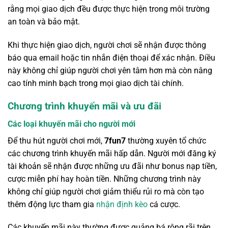
rằng mọi giao dịch đều được thực hiện trong môi trường
an toàn và bảo mật.
Khi thực hiện giao dịch, người chơi sẽ nhận được thông
báo qua email hoặc tin nhắn điện thoại để xác nhận. Điều
này không chỉ giúp người chơi yên tâm hơn mà còn nâng
cao tính minh bạch trong mọi giao dịch tài chính.
Chương trình khuyến mãi và ưu đãi
Các loại khuyến mãi cho người mới
Để thu hút người chơi mới,
7fun7
thường xuyên tổ chức
các chương trình khuyến mãi hấp dẫn. Người mới đăng ký
tài khoản sẽ nhận được những ưu đãi như bonus nạp tiền,
cược miễn phí hay hoàn tiền. Những chương trình này
không chỉ giúp người chơi giảm thiểu rủi ro mà còn tạo
thêm động lực tham gia
nhận định kèo
cá cược.
Các khuyến mãi này thường được quảng bá rộng rãi trên