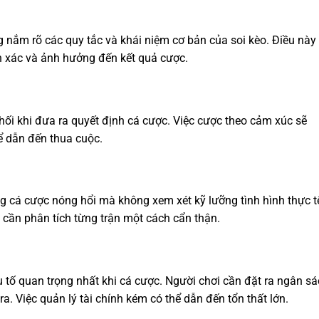
g nắm rõ các quy tắc và khái niệm cơ bản của soi kèo. Điều này
h xác và ảnh hưởng đến kết quả cược.
ối khi đưa ra quyết định cá cược. Việc cược theo cảm xúc sẽ
ể dẫn đến thua cuộc.
g cá cược nóng hổi mà không xem xét kỹ lưỡng tình hình thực t
 cần phân tích từng trận một cách cẩn thận.
u tố quan trọng nhất khi cá cược. Người chơi cần đặt ra ngân s
. Việc quản lý tài chính kém có thể dẫn đến tổn thất lớn.