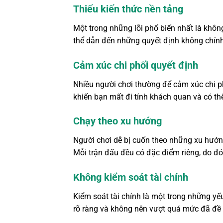
Thiếu kiến thức nền tảng
Một trong những lỗi phổ biến nhất là khôn
thể dẫn đến những quyết định không chín
Cảm xúc chi phối quyết định
Nhiều người chơi thường để cảm xúc chi ph
khiến bạn mất đi tính khách quan và có th
Chạy theo xu hướng
Người chơi dễ bị cuốn theo những xu hướn
Mỗi trận đấu đều có đặc điểm riêng, do đó
Không kiểm soát tài chính
Kiểm soát tài chính là một trong những yế
rõ ràng và không nên vượt quá mức đã đề ra