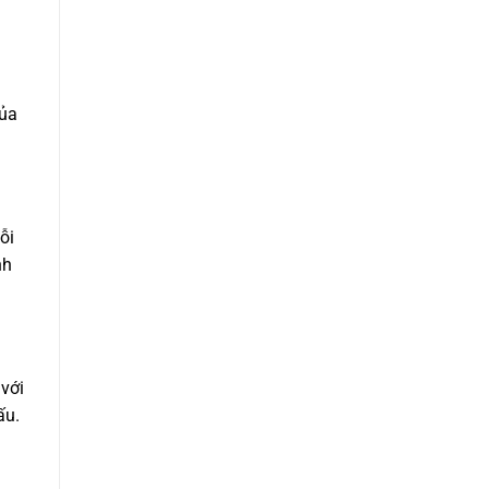
của
ỗi
nh
 với
ấu.