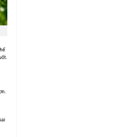
thể
uốt.
ơn.
sai