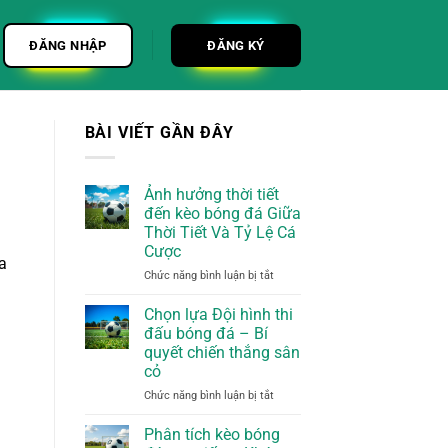
ĐĂNG NHẬP
ĐĂNG KÝ
BÀI VIẾT GẦN ĐÂY
Ảnh hưởng thời tiết
đến kèo bóng đá Giữa
Thời Tiết Và Tỷ Lệ Cá
Cược
a
Chức năng bình luận bị tắt
ở
Ảnh
hưởng
Chọn lựa Đội hình thi
thời
đấu bóng đá – Bí
tiết
quyết chiến thắng sân
đến
cỏ
kèo
bóng
Chức năng bình luận bị tắt
ở
đá
Chọn
Giữa
lựa
Phân tích kèo bóng
Thời
Đội