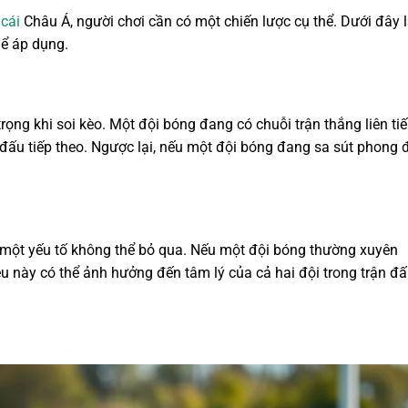
 cái
Châu Á, người chơi cần có một chiến lược cụ thể. Dưới đây 
ể áp dụng.
rọng khi soi kèo. Một đội bóng đang có chuỗi trận thắng liên ti
 đấu tiếp theo. Ngược lại, nếu một đội bóng đang sa sút phong 
à một yếu tố không thể bỏ qua. Nếu một đội bóng thường xuyên
ều này có thể ảnh hưởng đến tâm lý của cả hai đội trong trận đ