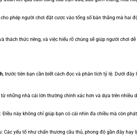
này cho phép người chơi đặt cược vào tổng số bàn thắng mà hai đ
à thách thức riêng, và việc hiểu rõ chúng sẽ giúp người chơi dễ
nh
, trước tiên bạn cần biết cách đọc và phân tích tỷ lệ. Dưới đây 
 lệ từ những nhà cái lớn thường chính xác hơn và dựa trên nhiều 
: Điều này không chỉ giúp bạn có cái nhìn đa chiều mà còn phát
u: Các yếu tố như chấn thương cầu thủ, phong độ gần đây hay l