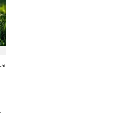
Lựa
bóng
Thông
Minh
với