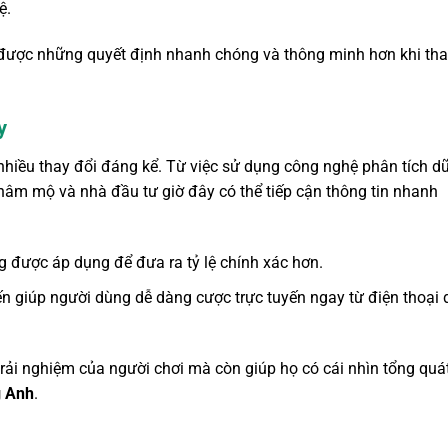
ệ.
ó được những quyết định nhanh chóng và thông minh hơn khi th
y
nhiều thay đổi đáng kể. Từ việc sử dụng công nghệ phân tích d
hâm mộ và nhà đầu tư giờ đây có thể tiếp cận thông tin nhanh
 được áp dụng để đưa ra tỷ lệ chính xác hơn.
ến giúp người dùng dễ dàng cược trực tuyến ngay từ điện thoại 
ải nghiệm của người chơi mà còn giúp họ có cái nhìn tổng quá
g Anh
.