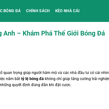
C BÓNG ĐÁ
CHÍNH SÁCH
KÈO NHÀ CÁI
g Anh – Khám Phá Thế Giới Bóng Đá
tố quan trọng giúp người hâm mộ và các nhà đầu tư có cái nhìn
Việc nắm bắt
tỷ lệ bóng đá
không chỉ giúp tăng cường trải nghi
 những quyết định đúng đắn khi đặt cược.