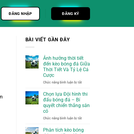
ĐĂNG NHẬP
ĐĂNG KÝ
BÀI VIẾT GẦN ĐÂY
Ảnh hưởng thời tiết
đến kèo bóng đá Giữa
Thời Tiết Và Tỷ Lệ Cá
Cược
Chức năng bình luận bị tắt
ở
Ảnh
hưởng
Chọn lựa Đội hình thi
ệm
thời
đấu bóng đá – Bí
tiết
quyết chiến thắng sân
đến
cỏ
kèo
bóng
Chức năng bình luận bị tắt
ở
đá
Chọn
Giữa
lựa
Phân tích kèo bóng
Thời
Đội