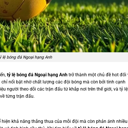
ỷ lệ bóng đá Ngoại hạng Anh
iển,
tỷ lệ bóng đá Ngoại hạng Anh
trở thành một chủ đề hot đối 
chỉ nổi bật nhờ chất lượng các đội bóng mà còn bởi tính cạnh
ệu người theo dõi các trận đấu từ khắp nơi trên thế giới, và tỷ lệ
về từng trận đấu.
hể hiện khả năng thắng thua của mỗi đội mà còn phản ánh nhiều