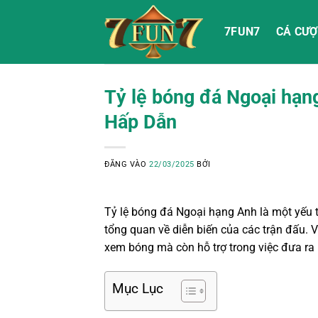
Bỏ
qua
7FUN7
CÁ CƯỢ
nội
dung
Tỷ lệ bóng đá Ngoại hạn
Hấp Dẫn
ĐĂNG VÀO
22/03/2025
BỞI
Tỷ lệ bóng đá Ngoại hạng Anh là một yếu 
tổng quan về diễn biến của các trận đấu. 
xem bóng mà còn hỗ trợ trong việc đưa ra
Mục Lục