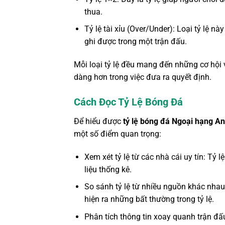
thua.
Tỷ lệ tài xỉu (Over/Under): Loại tỷ lệ 
ghi được trong một trận đấu.
Mỗi loại tỷ lệ đều mang đến những cơ hội v
dàng hơn trong việc đưa ra quyết định.
Cách Đọc Tỷ Lệ Bóng Đá
Để hiểu được
tỷ lệ bóng đá Ngoại hạng A
một số điểm quan trọng:
Xem xét tỷ lệ từ các nhà cái uy tín: Tỷ
liệu thống kê.
So sánh tỷ lệ từ nhiều nguồn khác nhau
hiện ra những bất thường trong tỷ lệ.
Phân tích thông tin xoay quanh trận đấ