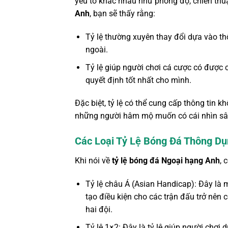
yếu tố khác nhau như phong độ, chiến thuật
Anh
, bạn sẽ thấy rằng:
Tỷ lệ thường xuyên thay đổi dựa vào th
ngoài.
Tỷ lệ giúp người chơi cá cược có được c
quyết định tốt nhất cho mình.
Đặc biệt, tỷ lệ có thể cung cấp thông tin 
những người hâm mộ muốn có cái nhìn sâu
Các Loại Tỷ Lệ Bóng Đá Thông D
Khi nói về
tỷ lệ bóng đá Ngoại hạng Anh
, 
Tỷ lệ châu Á (Asian Handicap): Đây là m
tạo điều kiện cho các trận đấu trở nên 
hai đội.
Tỷ lệ 1×2: Đây là tỷ lệ giúp người chơi